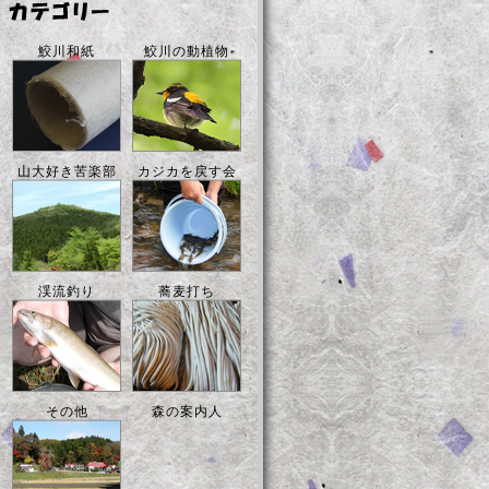
鮫川和紙
鮫川の動植物
山大好き苦楽部
カジカを戻す会
渓流釣り
蕎麦打ち
その他
森の案内人