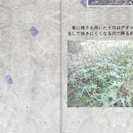
春に種子を蒔いたトロロアオイ
るして抜きにくくなるので降る