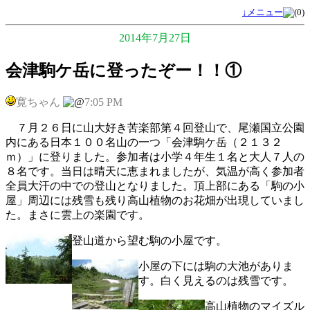
↓メニュー
2014年7月27日
会津駒ケ岳に登ったぞー！！①
寛ちゃん
7:05 PM
７月２６日に山大好き苦楽部第４回登山で、尾瀬国立公園
内にある日本１００名山の一つ「会津駒ケ岳（２１３２
ｍ）」に登りました。参加者は小学４年生１名と大人７人の
８名です。当日は晴天に恵まれましたが、気温が高く参加者
全員大汗の中での登山となりました。頂上部にある「駒の小
屋」周辺には残雪も残り高山植物のお花畑が出現していまし
た。まさに雲上の楽園です。
登山道から望む駒の小屋です。
小屋の下には駒の大池がありま
す。白く見えるのは残雪です。
高山植物のマイズル