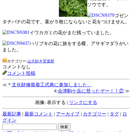
ソウです。
ゴゼン
タチバナの花です。葉が５枚にならないと花をつけません。
イワカガミの花がまだ残っていました。
ハリブキの花に旅をする蝶、アサギマダラがい
ました。
カテゴリー:
山大好き苦楽部
コメントなし
コメント投稿
≪ *.
文化財修復着工式典に参加しました。
#.
会津駒ケ岳に登ったぞー！！②
≫
画像: 表示する |
リンクにする
最新記事
|
最新コメント
|
アーカイブ
|
カテゴリー
|
タグ
|
ロ
グイン