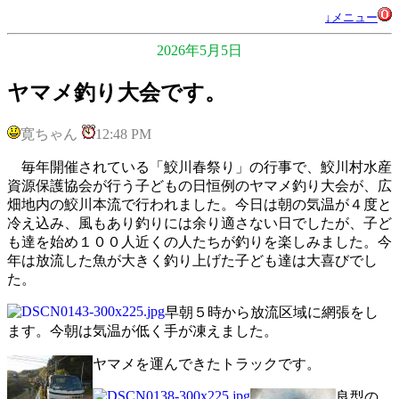
↓メニュー
2026年5月5日
ヤマメ釣り大会です。
寛ちゃん
12:48 PM
毎年開催されている「鮫川春祭り」の行事で、鮫川村水産
資源保護協会が行う子どもの日恒例のヤマメ釣り大会が、広
畑地内の鮫川本流で行われました。今日は朝の気温が４度と
冷え込み、風もあり釣りには余り適さない日でしたが、子ど
も達を始め１００人近くの人たちが釣りを楽しみました。今
年は放流した魚が大きく釣り上げた子ども達は大喜びでし
た。
早朝５時から放流区域に網張をし
ます。今朝は気温が低く手が凍えました。
ヤマメを運んできたトラックです。
良型の