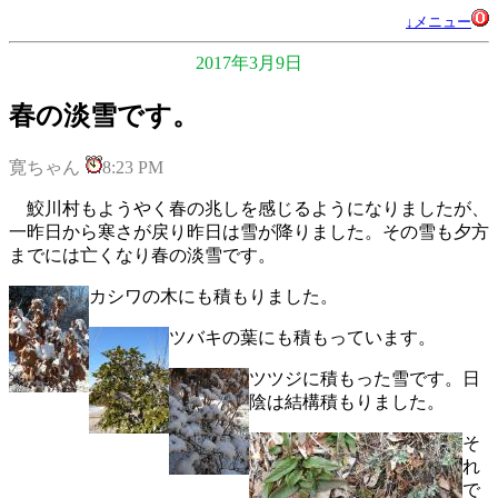
↓メニュー
2017年3月9日
春の淡雪です。
寛ちゃん
8:23 PM
鮫川村もようやく春の兆しを感じるようになりましたが、
一昨日から寒さが戻り昨日は雪が降りました。その雪も夕方
までには亡くなり春の淡雪です。
カシワの木にも積もりました。
ツバキの葉にも積もっています。
ツツジに積もった雪です。日
陰は結構積もりました。
そ
れ
で